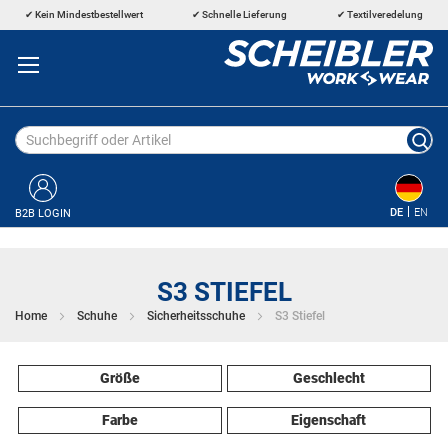
Direkt
Kein Mindestbestellwert
Schnelle Lieferung
Textilveredelung
zum
Inhalt
DE
EN
B2B LOGIN
S3 STIEFEL
Home
Schuhe
Sicherheitsschuhe
S3 Stiefel
Größe
Geschlecht
Farbe
Eigenschaft
39
Herren
40
Unisex