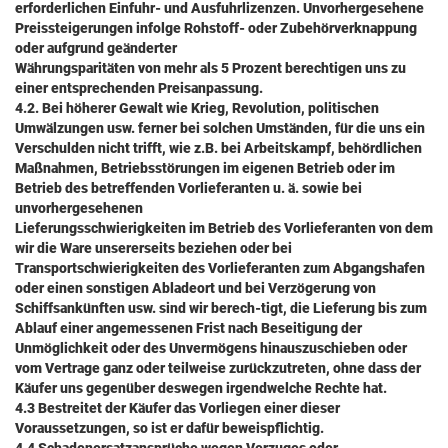
erforderlichen Einfuhr- und Ausfuhrlizenzen. Unvorhergesehene
Preissteigerungen infolge Rohstoff- oder Zubehörverknappung
oder aufgrund geänderter
Währungsparitäten von mehr als 5 Prozent berechtigen uns zu
einer entsprechenden Preisanpassung.
4.2. Bei höherer Gewalt wie Krieg, Revolution, politischen
Umwälzungen usw. ferner bei solchen Umständen, für die uns ein
Verschulden nicht trifft, wie z.B. bei Arbeitskampf, behördlichen
Maßnahmen, Betriebsstörungen im eigenen Betrieb oder im
Betrieb des betreffenden Vorlieferanten u. ä. sowie bei
unvorhergesehenen
Lieferungsschwierigkeiten im Betrieb des Vorlieferanten von dem
wir die Ware unsererseits beziehen oder bei
Transportschwierigkeiten des Vorlieferanten zum Abgangshafen
oder einen sonstigen Abladeort und bei Verzögerung von
Schiffsankünften usw. sind wir berech-tigt, die Lieferung bis zum
Ablauf einer angemessenen Frist nach Beseitigung der
Unmöglichkeit oder des Unvermögens hinauszuschieben oder
vom Vertrage ganz oder teilweise zurückzutreten, ohne dass der
Käufer uns gegenüber deswegen irgendwelche Rechte hat.
4.3 Bestreitet der Käufer das Vorliegen einer dieser
Voraussetzungen, so ist er dafür beweispflichtig.