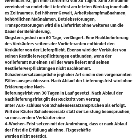
vereinbart ist, gilt eine Lieferfrist von 30 Tagen. Sind Zeiträume
vereinbart so endet die Lieferfrist am letzten Werktag innerhalb
es Zeitraumes. Bei höherer Gewalt, Arbeitskampfmaßnahmen,
behördlichen Maßnahmen, Betriebsstörungen,
Transportstörungen wird die Lieferfrist ohne weiteres um die
Dauer der Behinderung,
längstens jedoch um 60 Tage, verlängert. Eine Nichtbelieferung
des Verkäufers seitens der Vorlieferanten entbindet den
Verkäufer von der Lieferpflicht. Ebenso wird der Verkäufer von
seinen Restlieferverpflichtungen entbunden, wenn der
Vorlieferant nur einen Teil der Ware liefert und seinen
Restlieferverpflichtungen nicht nachkommt.
Schadensersatzansprüche jeglicher Art sind in den vorgenannten
Fällen ausgeschlossen. Nach Ablauf der Lieferungsfrist wird ohne
Erklärung eine Nach-
lieferungsfrist von 30 Tagen in Lauf gesetzt. Nach Ablauf der
Nachlieferungsfrist gilt der Rücktritt vom Vertrag
unter Aus- schluss von Schadensersatzansprüchen als erfolgt.
Will der Käufer Schadensersatz statt der Leistung beanspruchen,
so muss er dem Verkäufer eine
4-Wochen-Frist setzen mit der Androhung, dass er nach Ablauf
der Frist die Erfüllung ablehne. Fixgeschäfte
werden nicht getätigt.