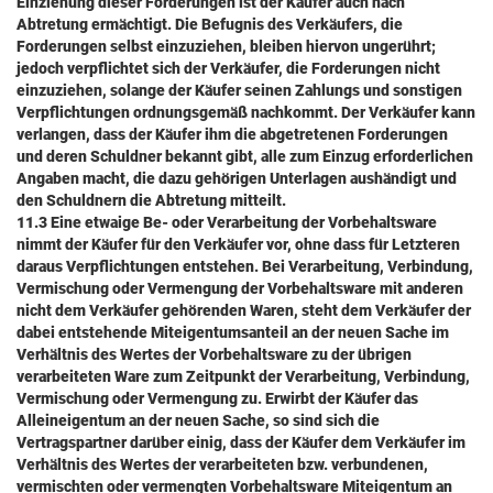
Einziehung dieser Forderungen ist der Käufer auch nach
Abtretung ermächtigt. Die Befugnis des Verkäufers, die
Forderungen selbst einzuziehen, bleiben hiervon ungerührt;
jedoch verpflichtet sich der Verkäufer, die Forderungen nicht
einzuziehen, solange der Käufer seinen Zahlungs und sonstigen
Verpflichtungen ordnungsgemäß nachkommt. Der Verkäufer kann
verlangen, dass der Käufer ihm die abgetretenen Forderungen
und deren Schuldner bekannt gibt, alle zum Einzug erforderlichen
Angaben macht, die dazu gehörigen Unterlagen aushändigt und
den Schuldnern die Abtretung mitteilt.
11.3 Eine etwaige Be- oder Verarbeitung der Vorbehaltsware
nimmt der Käufer für den Verkäufer vor, ohne dass für Letzteren
daraus Verpflichtungen entstehen. Bei Verarbeitung, Verbindung,
Vermischung oder Vermengung der Vorbehaltsware mit anderen
nicht dem Verkäufer gehörenden Waren, steht dem Verkäufer der
dabei entstehende Miteigentumsanteil an der neuen Sache im
Verhältnis des Wertes der Vorbehaltsware zu der übrigen
verarbeiteten Ware zum Zeitpunkt der Verarbeitung, Verbindung,
Vermischung oder Vermengung zu. Erwirbt der Käufer das
Alleineigentum an der neuen Sache, so sind sich die
Vertragspartner darüber einig, dass der Käufer dem Verkäufer im
Verhältnis des Wertes der verarbeiteten bzw. verbundenen,
vermischten oder vermengten Vorbehaltsware Miteigentum an