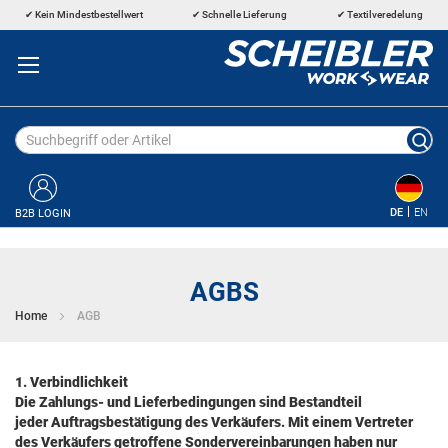
Direkt
Kein Mindestbestellwert
Schnelle Lieferung
Textilveredelung
zum
Inhalt
DE
EN
B2B LOGIN
AGBS
Home
AGB
1. Verbindlichkeit
Die Zahlungs- und Lieferbedingungen sind Bestandteil
jeder Auftragsbestätigung des Verkäufers. Mit einem Vertreter
des Verkäufers getroffene Sondervereinbarungen haben nur