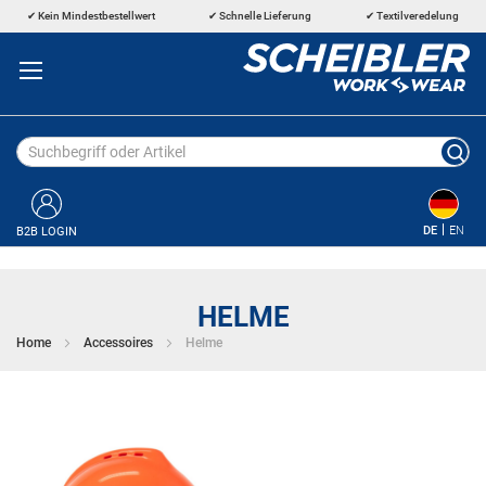
Direkt
Kein Mindestbestellwert
Schnelle Lieferung
Textilveredelung
zum
Inhalt
DE
EN
B2B LOGIN
HELME
Home
Accessoires
Helme