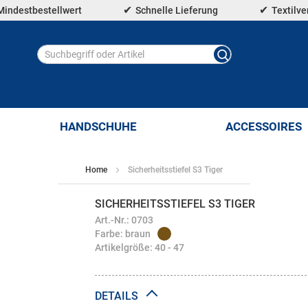
Mindestbestellwert
Schnelle Lieferung
Textilv
HANDSCHUHE
ACCESSOIRES
Home
Sicherheitsstiefel S3 Tiger
SICHERHEITSSTIEFEL S3 TIGER
Art.-Nr.: 0703
Farbe: braun
Artikelgröße: 40 - 47
DETAILS