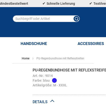
Mindestbestellwert
Schnelle Lieferung
Textilv
HANDSCHUHE
ACCESSOIRES
Home
PU-Regenbundhose mit Reflexstreifen
PU-REGENBUNDHOSE MIT REFLEXSTREIF
Art.-Nr.: 9014
Farbe: blau
Artikelgröße: M - XXXL
DETAILS