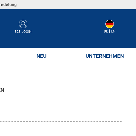
eredelung
DE
EN
B2B LOGIN
NEU
UNTERNEHMEN
EN