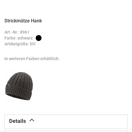
Strickmütze Hank
Zum
Anfang
Art.-Nr.: 8961
der
Farbe: schwarz
Bildergalerie
Artikelgröße: EH
springen
In weiteren Farben erhältlich:
Details