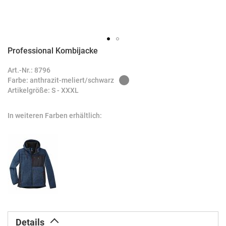
Professional Kombijacke
Zum
Anfang
Art.-Nr.: 8796
der
Farbe: anthrazit-meliert/schwarz
Bildergalerie
Artikelgröße: S - XXXL
springen
In weiteren Farben erhältlich:
Details