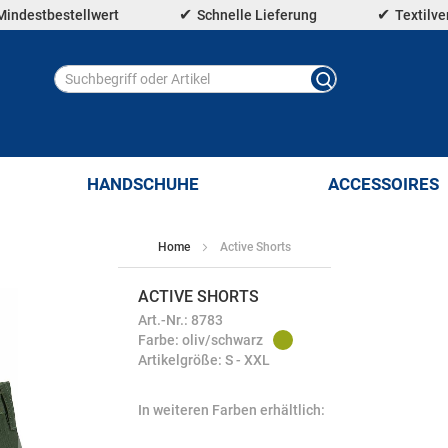
Mindestbestellwert
Schnelle Lieferung
Textilv
HANDSCHUHE
ACCESSOIRES
Home
Active Shorts
ACTIVE SHORTS
Art.-Nr.: 8783
Farbe: oliv/schwarz
Artikelgröße: S - XXL
In weiteren Farben erhältlich: