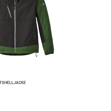
FTSHELLJACKE