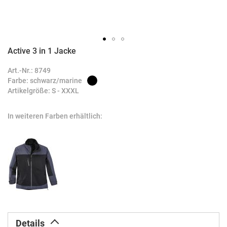
Active 3 in 1 Jacke
Zum
Anfang
Art.-Nr.: 8749
der
Farbe: schwarz/marine
Bildergalerie
Artikelgröße: S - XXXL
springen
In weiteren Farben erhältlich:
Details