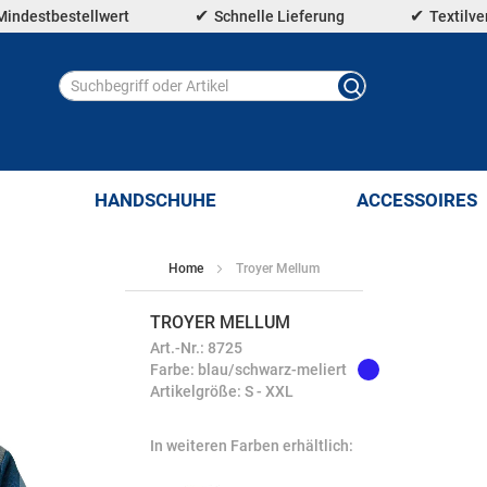
Mindestbestellwert
Schnelle Lieferung
Textilv
HANDSCHUHE
ACCESSOIRES
Home
Troyer Mellum
TROYER MELLUM
Art.-Nr.: 8725
Farbe: blau/schwarz-meliert
Artikelgröße: S - XXL
In weiteren Farben erhältlich: