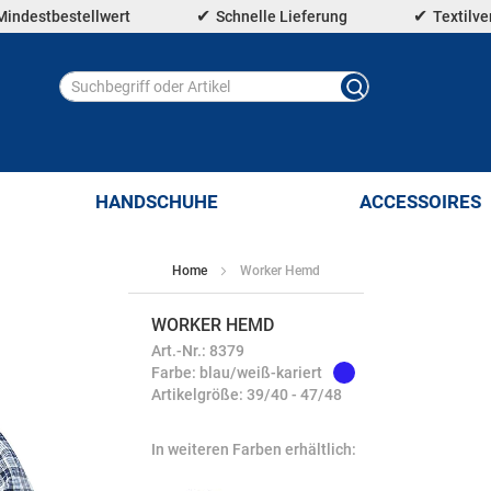
Mindestbestellwert
Schnelle Lieferung
Textilv
HANDSCHUHE
ACCESSOIRES
Home
Worker Hemd
WORKER HEMD
Art.-Nr.: 8379
Farbe: blau/weiß-kariert
Artikelgröße: 39/40 - 47/48
In weiteren Farben erhältlich: