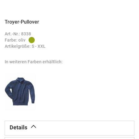
Troyer-Pullover
Zum
Anfang
Art.-Nr.: 8338
der
Farbe: oliv
Bildergalerie
Artikelgröße: S - XXL
springen
In weiteren Farben erhältlich:
Details