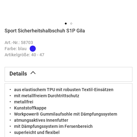
Sport Sicherheitshalbschuh S1P Gila
Zum
Anfang
Art.-Nr.: 58703
der
Farbe: blau
Bildergalerie
Artikelgröße: 40 - 47
springen
Details
aus elastischem TPU mit robusten Textil-Einsätzen
mit metallfreiem Durchtrittschutz
metallfrei
Kunststoffkappe
Workpower® Gummilaufsohle mit Dämpfungssystem
atmungsaktives Innenfutter
mit Dämpfungssystem im Fersenbereich
superleicht und flexibel