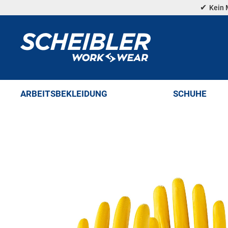
Direkt
Kein 
zum
Inhalt
ARBEITSBEKLEIDUNG
SCHUHE
Zum
Ende
der
Bildergalerie
springen