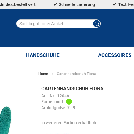
Mindestbestellwert
Schnelle Lieferung
Textilv
HANDSCHUHE
ACCESSOIRES
Home
Gartenhandschuh Fiona
GARTENHANDSCHUH FIONA
Art.-Nr.: 12046
Farbe: mint
Artikelgröße: 7 - 9
In weiteren Farben erhältlich: