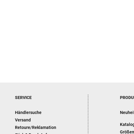
Zum
Anfang
der
Bildergalerie
springen
SERVICE
PRODU
Händlersuche
Neuhei
Versand
Katalo
Retoure/Reklamation
Größen