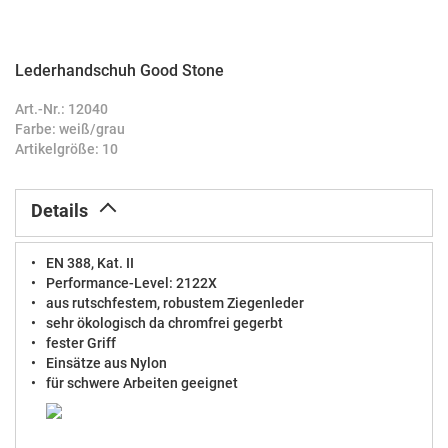
Lederhandschuh Good Stone
Zum
Anfang
Art.-Nr.: 12040
der
Farbe: weiß/grau
Bildergalerie
Artikelgröße: 10
springen
Details
EN 388, Kat. II
Performance-Level: 2122X
aus rutschfestem, robustem Ziegenleder
sehr ökologisch da chromfrei gegerbt
fester Griff
Einsätze aus Nylon
für schwere Arbeiten geeignet